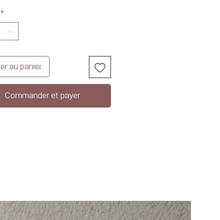
*
er au panier
Commander et payer