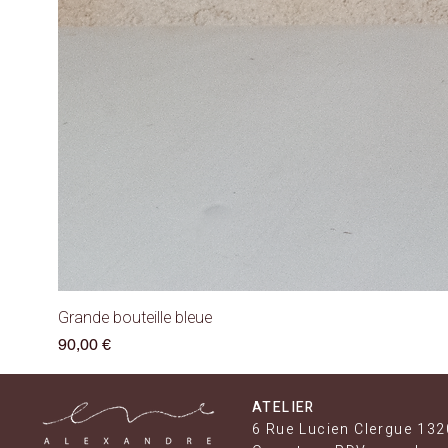
Grande bouteille bleue
Prix
90,00 €
ATELIER
6 Rue Lucien Clergue 132