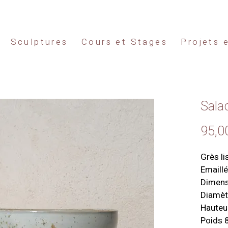
Sculptures
Cours et Stages
Projets 
Sala
95,0
Grès li
Emaillé
Dimens
Diamèt
Hauteu
Poids 