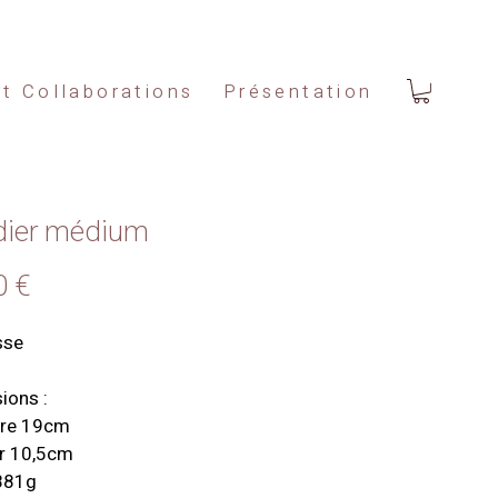
et Collaborations
Présentation
dier médium
Prix
0 €
sse
ions :
re 19cm
r 10,5cm
881g