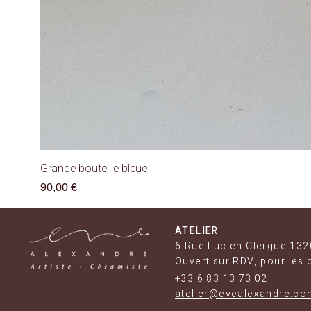
Grande bouteille bleue
Prix
90,00 €
ATELIER
6 Rue Lucien Clergue 132
Ouvert sur RDV, pour les 
+33 6 83 13 73 02
atelier@evealexandre.co