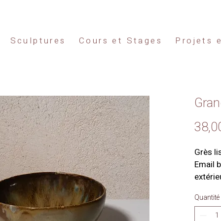
Sculptures
Cours et Stages
Projets 
Grand
38,0
Grès li
Email b
extérie
Quantité