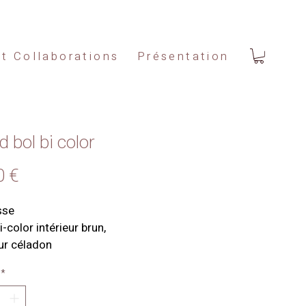
et Collaborations
Présentation
 bol bi color
Prix
0 €
sse
i-color intérieur brun, 
ur céladon
*