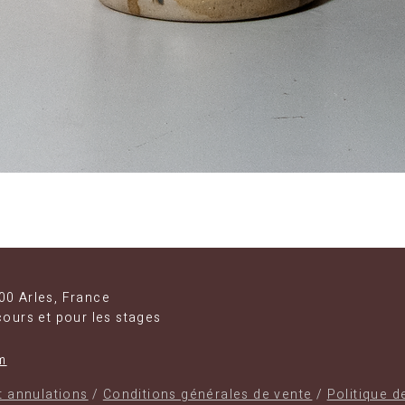
Aperçu rapide
00 Arles, France
cours et pour les stages
m
et annulations
/
Conditions générales de vente
/
Politique d