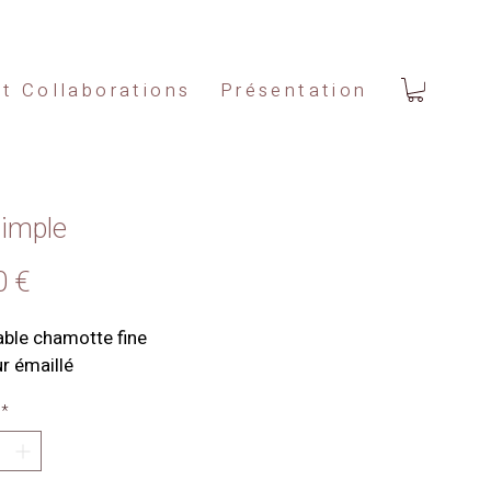
et Collaborations
Présentation
simple
Prix
0 €
ble chamotte fine 
ur émaillé
*