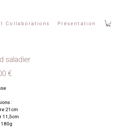
et Collaborations
Présentation
d saladier
Prix
00 €
sse
ions :
re 21cm
r 11,5cm
1180g