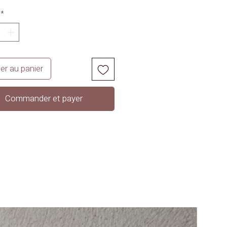
*
er au panier
Commander et payer