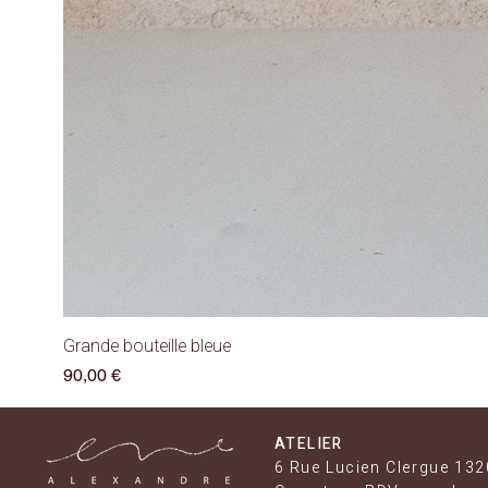
Grande bouteille bleue
Prix
90,00 €
ATELIER
6 Rue Lucien Clergue 132