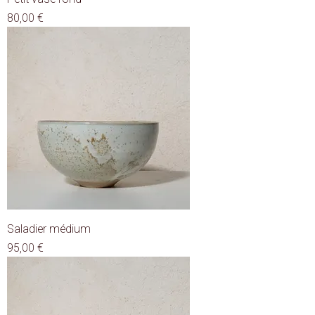
Prix
80,00 €
Saladier médium
Prix
95,00 €