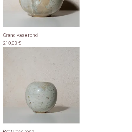
Grand vase rond
Prix
210,00 €
Petit vase rond