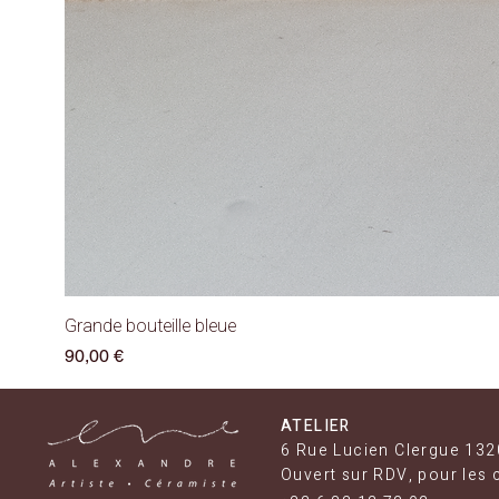
Grande bouteille bleue
Prix
90,00 €
ATELIER
6 Rue Lucien Clergue 132
Ouvert sur RDV, pour les 