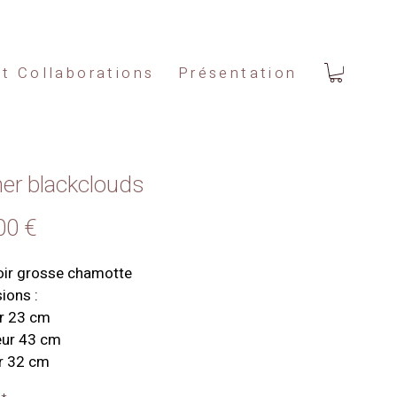
et Collaborations
Présentation
er blackclouds
Prix
00 €
oir grosse chamotte
ions :
r 23 cm
ur 43 cm
r 32 cm